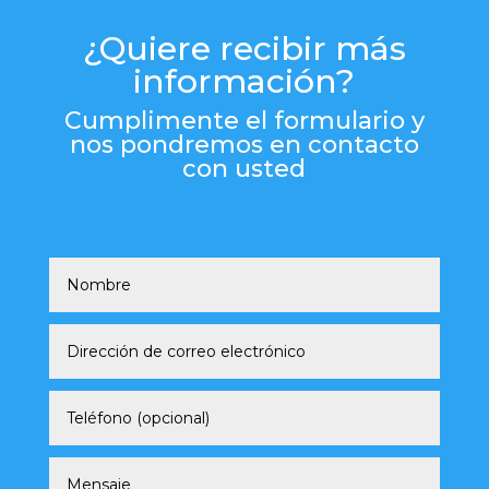
¿Quiere recibir más
información?
Cumplimente el formulario y
nos pondremos en contacto
con usted