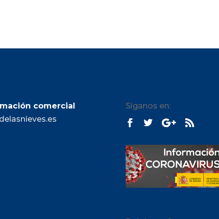
rmación comercial
Síganos en:
delasnieves.es