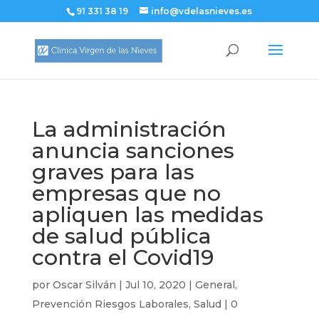
91 331 38 19
info@vdelasnieves.es
La administración
anuncia sanciones
graves para las
empresas que no
apliquen las medidas
de salud pública
contra el Covid19
por
Oscar Silván
|
Jul 10, 2020
|
General
,
Prevención Riesgos Laborales
,
Salud
|
0