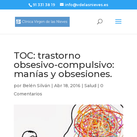
91 331 38 19
info@vdelasnieves.es
TOC: trastorno
obsesivo-compulsivo:
manías y obsesiones.
por
Belén Silván
|
Abr 18, 2016
|
Salud
|
0
Comentarios